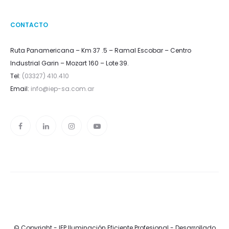
CONTACTO
Ruta Panamericana – Km 37 .5 – Ramal Escobar – Centro
Industrial Garin – Mozart 160 – Lote 39.
Tel:
(03327) 410.410
Email:
info@iep-sa.com.ar
© Copyright - IEP Iluminación Eficiente Profesional -
Desarrollado