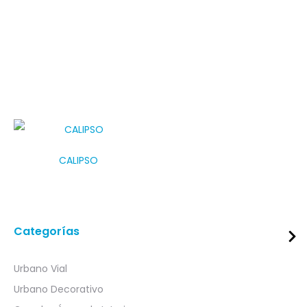
la llegada de la red eléctrica es muy complicada, o se ha
convertido en un gasto mayor. Con el uso de paneles
solares, la iluminación pública o rural, se ha convertido en
una alternativa cada vez más utilizada.
CALIPSO
Categorías
Urbano Vial
Urbano Decorativo