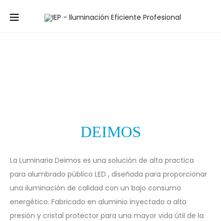
Prod
AKASH
ZENITH
Inicio
Urbano Vial
Calles Internas
DEIMOS
L
navig
DEIMOS
La Luminaria Deimos es una solución de alta practica
para alumbrado público LED , diseñada para proporcionar
una iluminación de calidad con un bajo consumo
energético. Fabricado en aluminio inyectado a alta
presión y cristal protector para una mayor vida útil de la