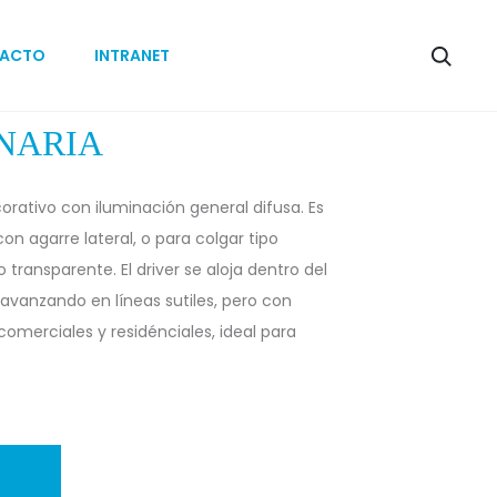
Produc
NATH
BORA
ACTO
INTRANET
L
MINI
naviga
LED
2.3
NARIA
orativo con iluminación general difusa. Es
on agarre lateral, o para colgar tipo
 transparente. El driver se aloja dentro del
 avanzando en líneas sutiles, pero con
 comerciales y residénciales, ideal para