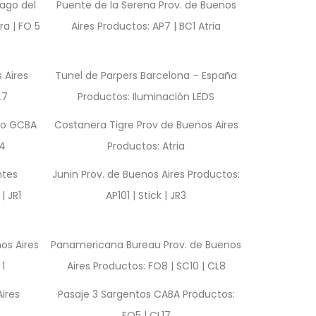
ago del
Puente de la Serena Prov. de Buenos
ra | FO 5
Aires Productos: AP7 | BC1 Atria
 Aires
Tunel de Parpers Barcelona – España
L7
Productos: Iluminación LEDS
no GCBA
Costanera Tigre Prov de Buenos Aires
R4
Productos: Atria
ntes
Junin Prov. de Buenos Aires Productos:
| JR1
AP101 | Stick | JR3
nos Aires
Panamericana Bureau Prov. de Buenos
 1
Aires Productos: FO8 | SC10 | CL8
ires
Pasaje 3 Sargentos CABA Productos:
FO5 | CL17