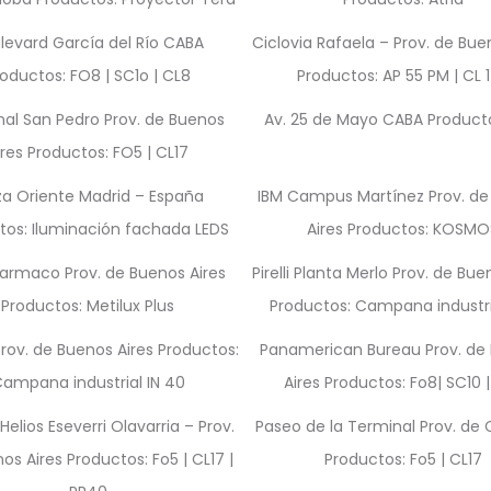
levard García del Río CABA
Ciclovia Rafaela – Prov. de Bue
roductos: FO8 | SC1o | CL8
Productos: AP 55 PM | CL 
al San Pedro Prov. de Buenos
Av. 25 de Mayo CABA Product
ires Productos: FO5 | CL17
za Oriente Madrid – España
IBM Campus Martínez Prov. de
tos: Iluminación fachada LEDS
Aires Productos: KOSMO
armaco Prov. de Buenos Aires
Pirelli Planta Merlo Prov. de Bue
Productos: Metilux Plus
Productos: Campana industria
rov. de Buenos Aires Productos:
Panamerican Bureau Prov. de
ampana industrial IN 40
Aires Productos: Fo8| SC10 
Helios Eseverri Olavarria – Prov.
Paseo de la Terminal Prov. de
os Aires Productos: Fo5 | CL17 |
Productos: Fo5 | CL17