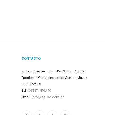
CONTACTO
Ruta Panamericana – Km 37 .5 – Ramal
Escobar – Centro Industrial Garin – Mozart
160 – Lote 39.
Tel:
(03327) 410.410
Email:
info@iep-sa.com.ar