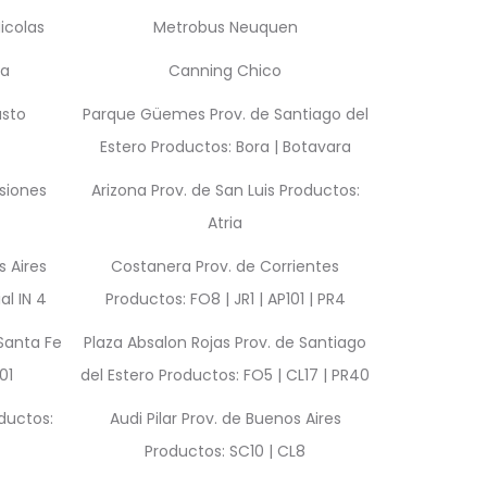
icolas
Metrobus Neuquen
ta
Canning Chico
usto
Parque Güemes Prov. de Santiago del
Estero Productos: Bora | Botavara
siones
Arizona Prov. de San Luis Productos:
Atria
 Aires
Costanera Prov. de Corrientes
l IN 4
Productos: FO8 | JR1 | AP101 | PR4
 Santa Fe
Plaza Absalon Rojas Prov. de Santiago
01
del Estero Productos: FO5 | CL17 | PR40
ductos:
Audi Pilar Prov. de Buenos Aires
Productos: SC10 | CL8