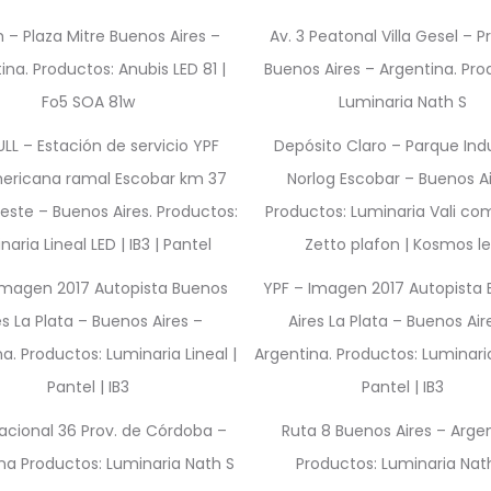
 – Plaza Mitre Buenos Aires –
Av. 3 Peatonal Villa Gesel – P
ina. Productos: Anubis LED 81 |
Buenos Aires – Argentina. Pro
Fo5 SOA 81w
Luminaria Nath S
ULL – Estación de servicio YPF
Depósito Claro – Parque Indu
ericana ramal Escobar km 37
Norlog Escobar – Buenos Ai
este – Buenos Aires. Productos:
Productos: Luminaria Vali co
aria Lineal LED | IB3 | Pantel
Zetto plafon | Kosmos l
Imagen 2017 Autopista Buenos
YPF – Imagen 2017 Autopista
es La Plata – Buenos Aires –
Aires La Plata – Buenos Air
a. Productos: Luminaria Lineal |
Argentina. Productos: Luminaria
Pantel | IB3
Pantel | IB3
acional 36 Prov. de Córdoba –
Ruta 8 Buenos Aires – Arge
na Productos: Luminaria Nath S
Productos: Luminaria Nat