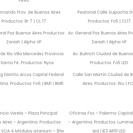
PR40
ernando Prov. de Buenos Aires
Peatonal Calle Suipacha 
Productos: Br 7 | CL 17
Productos: Fo5 | CL17
ral Paz Buenos Aires Productos:
Av. General Paz Buenos Aires P
Zaniah | Alpha VP
Zaniah | Alpha VP
de Rio Villa Mercedez Provincia
Av. Bulrrich Ciudad de Buenos
 Santa Fe. Productos: Nyos
Productos: Fo5 LED
g Distrito Arcos Capital Federal
Calle San Martín Ciudad de 
tina. Productos: Fo6 | BM1 | BM6
Aires. Productos: Wu | F
encio Varela – Plaza Principal
Oficinas Fox – Palermo Capital
 Aires – Argentina. Productos:
– Argentina. Productos: Luminar
 SOA 4 Módulos istanium – 81w
led | IE3 AR111 LED