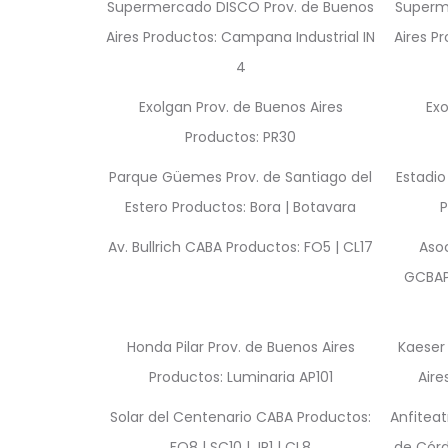
Supermercado DISCO Prov. de Buenos
Superm
Aires Productos: Campana Industrial IN
Aires P
4
Exolgan Prov. de Buenos Aires
Exo
Productos: PR30
Parque Güemes Prov. de Santiago del
Estadi
Estero Productos: Bora | Botavara
P
Av. Bullrich CABA Productos: FO5 | CL17
Aso
GCBAPr
Honda Pilar Prov. de Buenos Aires
Kaeser
Productos: Luminaria AP101
Aire
Solar del Centenario CABA Productos:
Anfitea
FO8 | SC10 | JR1 | CL8
de Córd