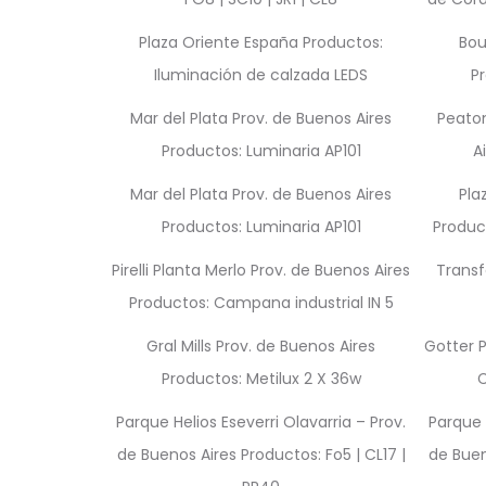
Plaza Oriente España Productos:
Bou
Iluminación de calzada LEDS
P
Mar del Plata Prov. de Buenos Aires
Peaton
Productos: Luminaria AP101
A
Mar del Plata Prov. de Buenos Aires
Pla
Productos: Luminaria AP101
Produc
Pirelli Planta Merlo Prov. de Buenos Aires
Transf
Productos: Campana industrial IN 5
Gral Mills Prov. de Buenos Aires
Gotter P
Productos: Metilux 2 X 36w
C
Parque Helios Eseverri Olavarria – Prov.
Parque 
de Buenos Aires Productos: Fo5 | CL17 |
de Buen