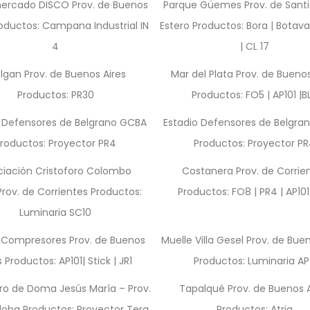
ercado DISCO Prov. de Buenos
Parque Güemes Prov. de Santi
roductos: Campana Industrial IN
Estero Productos: Bora | Botava
4
| CL 17
lgan Prov. de Buenos Aires
Mar del Plata Prov. de Buenos
Productos: PR30
Productos: FO5 | AP101 |B
o Defensores de Belgrano GCBA
Estadio Defensores de Belgra
roductos: Proyector PR4
Productos: Proyector P
ciación Cristoforo Colombo
Costanera Prov. de Corrie
ov. de Corrientes Productos:
Productos: FO8 | PR4 | AP101 
Luminaria SC10
 Compresores Prov. de Buenos
Muelle Villa Gesel Prov. de Bue
s Productos: AP101| Stick | JR1
Productos: Luminaria AP
tro de Doma Jesús María – Prov.
Tapalqué Prov. de Buenos A
oba Productos: Proyector Tera
Productos: Atria