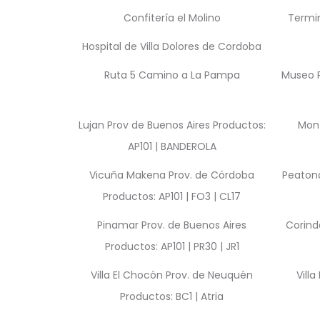
Confitería el Molino
Termin
Hospital de Villa Dolores de Cordoba
Ruta 5 Camino a La Pampa
Museo P
Lujan Prov de Buenos Aires Productos:
Mont
AP101 | BANDEROLA
Vicuña Makena Prov. de Córdoba
Peatona
Productos: AP101 | FO3 | CL17
Pinamar Prov. de Buenos Aires
Corind
Productos: AP101 | PR30 | JR1
Villa El Chocón Prov. de Neuquén
Vill
Productos: BC1 | Atria