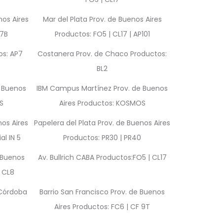
nos Aires
Mar del Plata Prov. de Buenos Aires
17B
Productos: FO5 | CL17 | AP101
os: AP7
Costanera Prov. de Chaco Productos:
BL2
 Buenos
IBM Campus Martínez Prov. de Buenos
S
Aires Productos: KOSMOS
nos Aires
Papelera del Plata Prov. de Buenos Aires
l IN 5
Productos: PR30 | PR40
 Buenos
Av. Bullrich CABA Productos:FO5 | CL17
| CL8
 Córdoba
Barrio San Francisco Prov. de Buenos
Aires Productos: FC6 | CF 9T