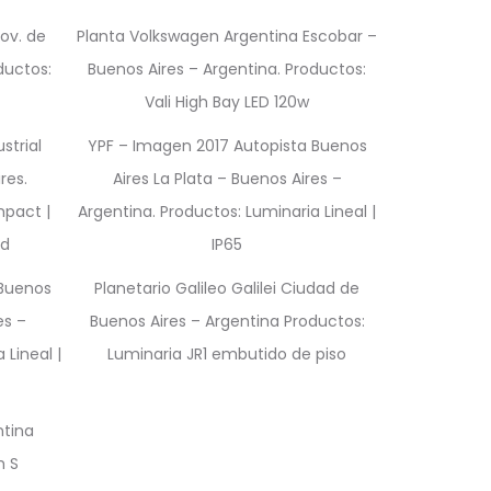
rov. de
Planta Volkswagen Argentina Escobar –
ductos:
Buenos Aires – Argentina. Productos:
Vali High Bay LED 120w
strial
YPF – Imagen 2017 Autopista Buenos
res.
Aires La Plata – Buenos Aires –
mpact |
Argentina. Productos: Luminaria Lineal |
ed
IP65
 Buenos
Planetario Galileo Galilei Ciudad de
es –
Buenos Aires – Argentina Productos:
 Lineal |
Luminaria JR1 embutido de piso
ntina
h S