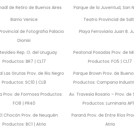
adl de Retiro de Buenos Aires
Parque de la Juventud, San N
Barrio Venice
Teatro Provincial de Sal
rovincial de Fotografia Palacio
Playa Ferroviaria Juan B. J
Dionisi
evideo Rep. O. del Uruguay
Peatonal Posadas Prov. de Mi
Productos: BR7 | CL17
Productos: FO5 | CL17
l Las Grutas Prov. de Rio Negro
Parque Brown Prov. de Buenos
Productos: SC10 | CL8
Productos: Campana Industria
a Prov. de Formosa Productos:
Av. Travesia Rosario – Prov. de
FO8 | PR40
Productos: Luminaria AP1
a El Chocón Prov. de Neuquén
Paraná Prov. de Entre Ríos Pro
Productos: BC1 | Atria
Atria