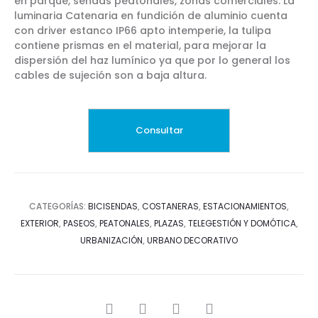
en parque, sendas peatonales, zonas comerciales. La
luminaria Catenaria en fundición de aluminio cuenta
con driver estanco IP66 apto intemperie, la tulipa
contiene prismas en el material, para mejorar la
dispersión del haz lumínico ya que por lo general los
cables de sujeción son a baja altura.
CATEGORÍAS:
BICISENDAS
,
COSTANERAS
,
ESTACIONAMIENTOS
,
EXTERIOR
,
PASEOS
,
PEATONALES
,
PLAZAS
,
TELEGESTIÓN Y DOMÓTICA
,
URBANIZACIÓN
,
URBANO DECORATIVO
SHARE