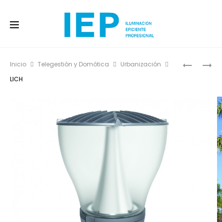
Prod
HOLLOW
LICH
Inicio
Telegestión y Domótica
Urbanización
CATENAR
navig
LICH