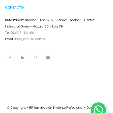
CONTACTO
Ruta Panamericana – Km 37 .5 – Ramal Escobar – Centro
Industrial Garin – Mozart 160 – Lote 39.
Tel:
(03327) 410.410
Email:
info@iep-sa.com.ar
© Copyright - IEP Iluminación Eficiente Profesional -
Desarrollado