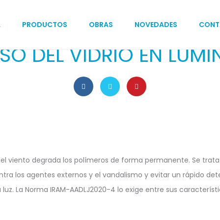
A
PRODUCTOS
OBRAS
NOVEDADES
CONT
18 de octubre de 2021
TECNOLOGÍA
SO DEL VIDRIO EN LUMI
del viento degrada los polímeros de forma permanente. Se trata
tra los agentes externos y el vandalismo y evitar un rápido dete
la luz. La Norma IRAM-AADLJ2020-4 lo exige entre sus característ