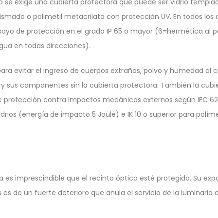
lo se exige una cubierta protectora que puede ser vidrio templa
prismado o polimetil metacrilato con protección UV. En todos los
sayo de protección en el grado IP 65 o mayor (6=hermética al p
gua en todas direcciones).
para evitar el ingreso de cuerpos extraños, polvo y humedad al 
y sus componentes sin la cubierta protectora. También la cubi
e protección contra impactos mecánicos externos según IEC 62
idrios (energía de impacto 5 Joule) e IK 10 o superior para polí
s imprescindible que el recinto óptico esté protegido. Su expo
es de un fuerte deterioro que anula el servicio de la luminaria a