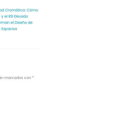
idad Cromática: Cómo
C y el R9 Elevado
rman el Diseño de
Espacios
stán marcados con
*