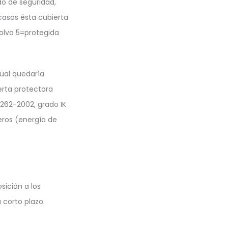
do de seguridad,
 casos ésta cubierta
olvo 5=protegida
cual quedaría
erta protectora
262-2002, grado IK
meros (energía de
sición a los
 corto plazo.