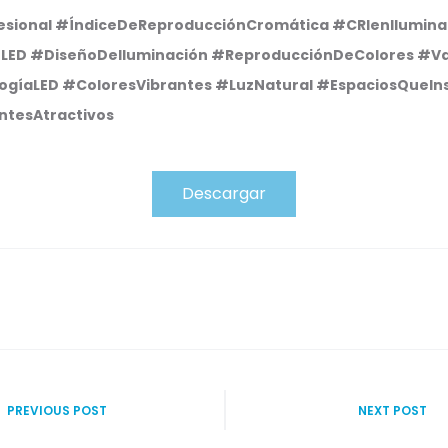
esional
#ÍndiceDeReproducciónCromática
#CRIenIlumina
nLED
#DiseñoDeIluminación
#ReproducciónDeColores
#Va
ogíaLED
#ColoresVibrantes
#LuzNatural
#EspaciosQueIn
tesAtractivos
Descargar
PREVIOUS POST
NEXT POST