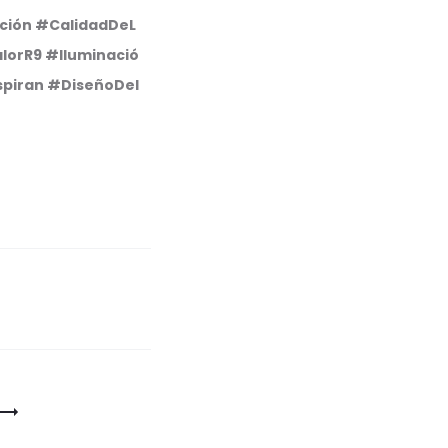
ción
#CalidadDeL
lorR9
#Iluminació
spiran
#DiseñoDeI