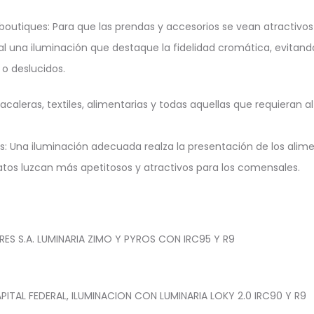
outiques: Para que las prendas y accesorios se vean atractivos
al una iluminación que destaque la fidelidad cromática, evitan
o deslucidos.
caleras, textiles, alimentarias y todas aquellas que requieran a
: Una iluminación adecuada realza la presentación de los alim
atos luzcan más apetitosos y atractivos para los comensales.
RES S.A. LUMINARIA ZIMO Y PYROS CON IRC95 Y R9
ITAL FEDERAL, ILUMINACION CON LUMINARIA LOKY 2.0 IRC90 Y R9