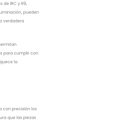
 de IRC y R9,
iluminación, pueden
la verdadera
permitan
das para cumplir con
iquece la
 con precisión los
ura que las piezas