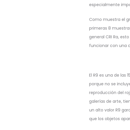
especialmente import
Como muestra el gra
primeras 8 muestras
general CRI Ra, esto
funcionar con una ca
El R9 es una de las 
porque no se incluye
reproducción del ro
galerías de arte, t
un alto valor R9 gar
que los objetos apa