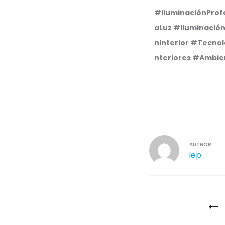
#IluminaciónProf
aLuz
#Iluminació
nInterior
#Tecnol
nteriores
#Ambien
AUTHOR
iep