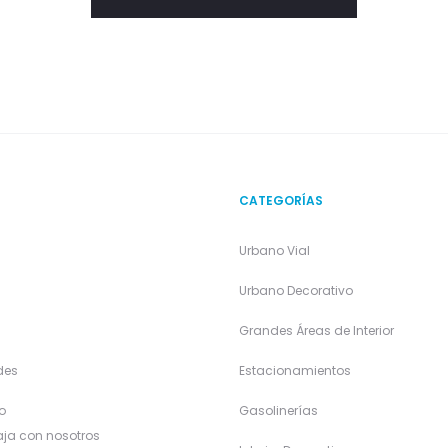
CATEGORÍAS
Urbano Vial
a
Urbano Decorativo
Grandes Áreas de Interior
des
Estacionamientos
o
Gasolinerías
ja con nosotros