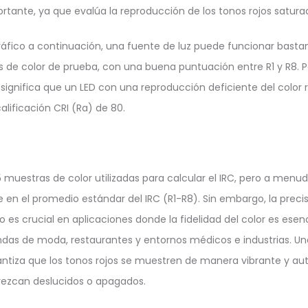
ante, ya que evalúa la reproducción de los tonos rojos satura
́fico a continuación, una fuente de luz puede funcionar bastan
 de color de prueba, con una buena puntuación entre R1 y R8. Pa
 significa que un LED con una reproducción deficiente del color
lificación CRI (Ra) de 80.
15 muestras de color utilizadas para calcular el IRC, pero a menu
 en el promedio estándar del IRC (R1-R8). Sin embargo, la precisi
jo es crucial en aplicaciones donde la fidelidad del color es ese
iendas de moda, restaurantes y entornos médicos e industrias. Un
antiza que los tonos rojos se muestren de manera vibrante y aut
rezcan deslucidos o apagados.