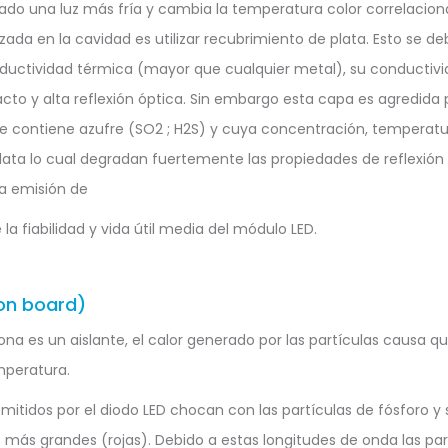
do una luz más fría y cambia la temperatura color correlacion
lizada en la cavidad es utilizar recubrimiento de plata. Esto se 
uctividad térmica (mayor que cualquier metal), su conductivid
acto y alta reflexión óptica. Sin embargo esta capa es agredida
 contiene azufre (SO2 ; H2S) y cuya concentración, tempera
lata lo cual degradan fuertemente las propiedades de reflexió
la emisión de
la fiabilidad y vida útil media del módulo LED.
on board)
cona es un aislante, el calor generado por las partículas causa q
mperatura.
mitidos por el diodo LED chocan con las partículas de fósforo y
 más grandes (rojas). Debido a estas longitudes de onda las part