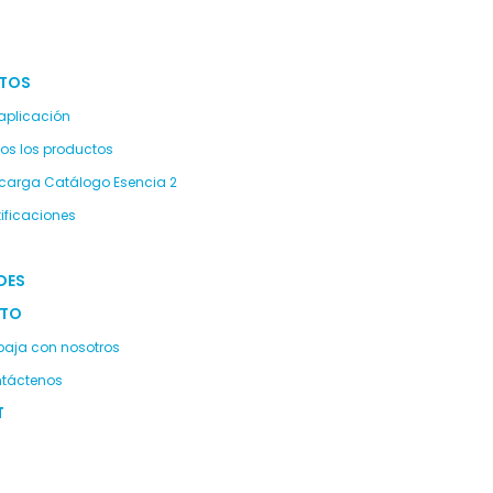
TOS
 aplicación
os los productos
carga Catálogo Esencia 2
tificaciones
DES
TO
baja con nosotros
táctenos
T