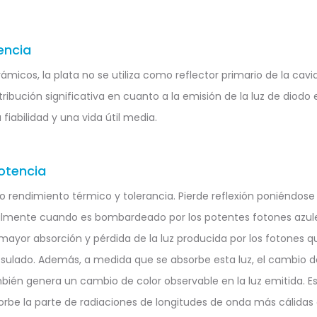
encia
ámicos, la plata no se utiliza como reflector primario de la cavi
ibución significativa en cuanto a la emisión de la luz de diodo
 fiabilidad y una vida útil media.
otencia
jo rendimiento térmico y tolerancia. Pierde reflexión poniéndos
almente cuando es bombardeado por los potentes fotones azules
mayor absorción y pérdida de la luz producida por los fotones qu
sulado. Además, a medida que se absorbe esta luz, el cambio de
bién genera un cambio de color observable en la luz emitida. E
rbe la parte de radiaciones de longitudes de onda más cálidas 