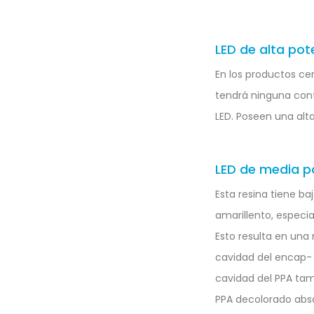
LED de alta pot
En los productos cer
tendrá ninguna contr
LED. Poseen una alta
LED de media p
Esta resina tiene ba
amarillento, especi
Esto resulta en una 
cavidad del encap- 
cavidad del PPA tam
PPA decolorado abso