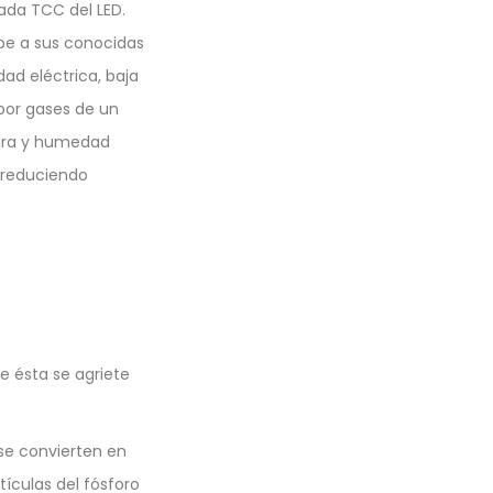
ada TCC del LED.
debe a sus conocidas
ad eléctrica, baja
 por gases de un
tura y humedad
n reduciendo
ue ésta se agriete
 se convierten en
ículas del fósforo