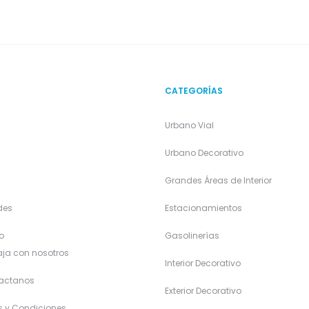
CATEGORÍAS
Urbano Vial
a
Urbano Decorativo
Grandes Áreas de Interior
des
Estacionamientos
o
Gasolinerías
ja con nosotros
Interior Decorativo
actanos
Exterior Decorativo
s y Condiciones