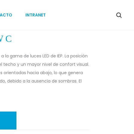
Produc
TANA
HOLLOW
ACTO
INTRANET
2.0
O
naviga
+
SERIF
 C
a la gama de luces LED de IEP. La posición
 techo y un mayor nivel de confort visual.
s orientadas hacia abajo, lo que genera
do, debido a la ausencia de sombras. El