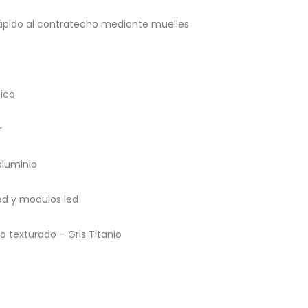
pido al contratecho mediante muelles
ico
r
uminio
ed y modulos led
rado – Gris Titanio