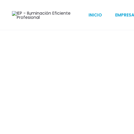
Inicio
Gasolinerías
Tiendas
HOLLOW C
INICIO
EMPRES