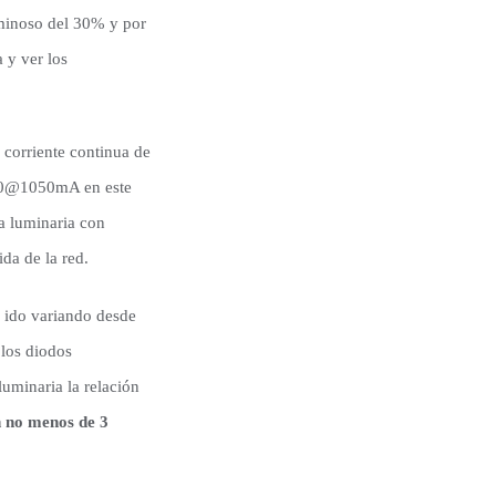
uminoso del 30% y por
 y ver los
a corriente continua de
700@1050mA en este
a luminaria con
da de la red.
n ido variando desde
 los diodos
uminaria la relación
n no menos de 3