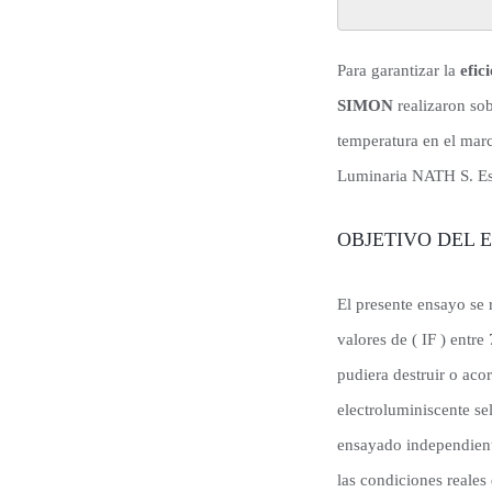
Para garantizar la
efic
SIMON
realizaron so
temperatura en el ma
Luminaria NATH S. Est
OBJETIVO DEL 
El presente ensayo se r
valores de ( IF ) ent
pudiera destruir o aco
electroluminiscente s
ensayado independient
las condiciones reales