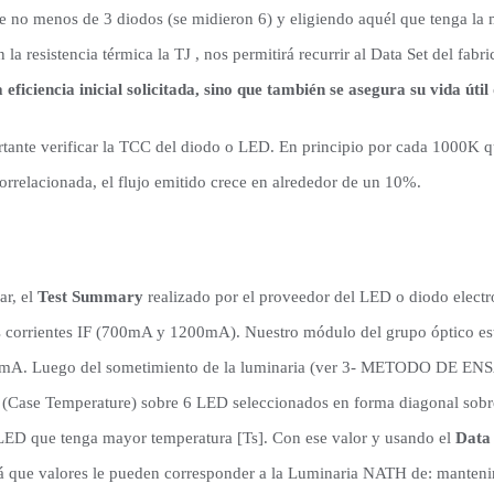
e no menos de 3 diodos (se midieron 6) y eligiendo aquél que tenga la
la resistencia térmica la TJ , nos permitirá recurrir al Data Set del fabr
 eficiencia inicial solicitada, sino que también se asegura su vida úti
ante verificar la TCC del diodo o LED. En principio por cada 1000K q
orrelacionada, el flujo emitido crece en alrededor de un 10%.
r, el
Test Summary
realizado por el proveedor del LED o diodo elec
os corrientes IF (700mA y 1200mA). Nuestro módulo del grupo óptico est
00mA. Luego del sometimiento de la luminaria (ver 3- METODO DE ENS
] (Case Temperature) sobre 6 LED seleccionados en forma diagonal sobr
LED que tenga mayor temperatura [Ts]. Con ese valor y usando el
Data 
rá que valores le pueden corresponder a la Luminaria NATH de: mantenim