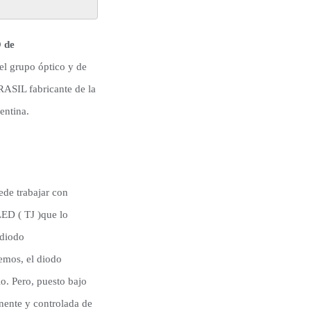
 de
el grupo óptico y de
ASIL fabricante de la
entina.
de trabajar con
LED ( TJ )que lo
 diodo
emos, el diodo
o. Pero, puesto bajo
nente y controlada de