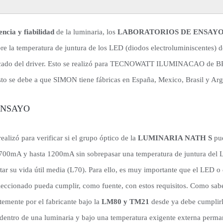
iencia y fiabilidad
de la luminaria, los
LABORATORIOS DE ENSAYO
bre la temperatura de juntura de los LED (diodos electroluminiscentes) d
rcado del driver. Esto se realizó para TECNOWATT ILUMINACAO de BR
o se debe a que SIMON tiene fábricas en España, Mexico, Brasil y Arg
ENSAYO
ealizó para verificar si el grupo óptico de la
LUMINARIA NATH S
pue
re 700mA y hasta 1200mA sin sobrepasar una temperatura de juntura del 
rtar su vida útil media (L70). Para ello, es muy importante que el LED o
eleccionado pueda cumplir, como fuente, con estos requisitos. Como sab
emente por el fabricante bajo la
LM80 y TM21
desde ya debe cumplirl
 dentro de una luminaria y bajo una temperatura exigente externa perma