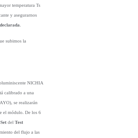
 mayor temperatura Ts
icante y asegurarnos
l declarada
.
ue subimos la
troluminiscente NICHIA
á calibrado a una
AYO), se realizarán
e el módulo. De los 6
Set
del
Test
iento del flujo a las