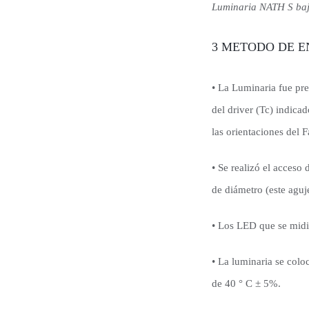
Luminaria NATH S baj
3 METODO DE 
• La Luminaria fue pr
del driver (Tc) indica
las orientaciones del
• Se realizó el acces
de diámetro (este aguj
• Los LED que se midi
• La luminaria se col
de 40 ° C ± 5%.