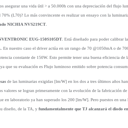
 asegurar una vida útil > a 50.000h con una depreciación del flujo l
el 70% (L70)? Lo más convincente es realizar un ensayo con la luminaria
izado NICHIA NVS219CT
.
: INVENTRONIC EUG-150S105DT
. Está diseñado para poder calibrar l
A. En nuestro caso el driver actúa en un rango de 70 @1050mA o de 
tencia constante de 150W. Esto permite tener una buena eficiencia de l
 ya que su evaluación es Flujo luminoso emitido sobre potencia consumi
osas
de las luminarias exigidas [lm/W] en los dos a tres últimos años ha
s valores se logran primeramente con la evolución de la fabricación de
ue en laboratorio ya han superado los 200 [lm/W]. Pero puestos en una l
u diseño, de la TA, y
fundamentalmente que TJ alcanzará el diodo e