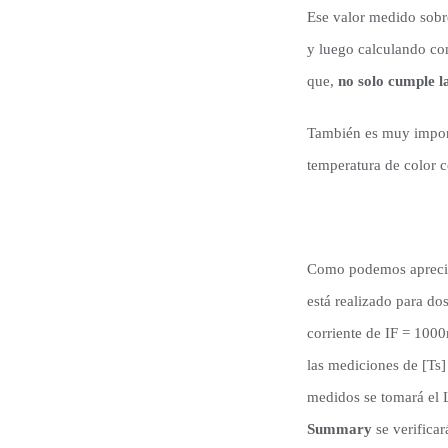
Ese valor medido sobr
y luego calculando con 
que,
no solo cumple la
También es muy import
temperatura de color c
Como podemos aprecia
está realizado para d
corriente de IF = 10
las mediciones de [Ts
medidos se tomará el 
Summary
se verifica