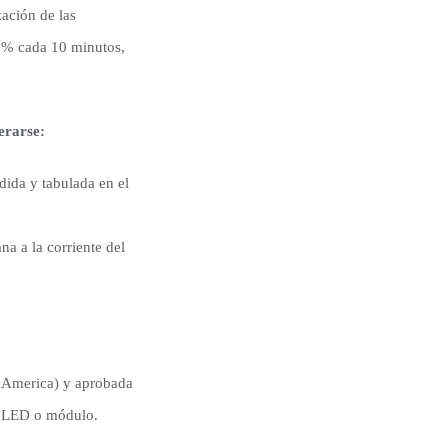
zación de las
2% cada 10 minutos,
erarse:
dida y tabulada en el
a a la corriente del
h America) y aprobada
un LED o módulo.