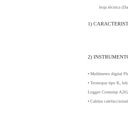
hoja técnica (Da
1) CARACTERIS
2) INSTRUMEN
• Multímetro digital F
• Termopar tipo K, hi
Logger Contemp A202
• Cabina calefaccionad