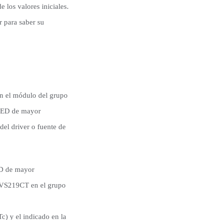
 los valores iniciales.
r para saber su
en el módulo del grupo
l LED de mayor
del driver o fuente de
LED de mayor
 NVS219CT en el grupo
Tc) y el indicado en la