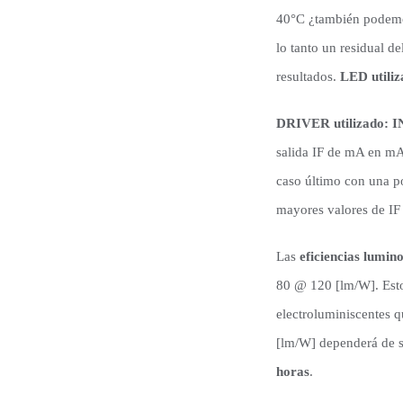
40°C ¿también podemos
lo tanto un residual d
resultados.
LED util
DRIVER utilizado
salida IF de mA en m
caso último con una po
mayores valores de IF
Las
eficiencias lumin
80 @ 120 [lm/W]. Esto
electroluminiscentes q
[lm/W] dependerá de s
horas
.