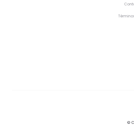
Cont
Término
© C