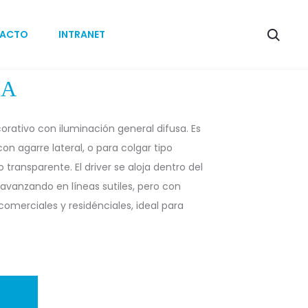
Produc
CALIPSO
ANUBIS
ACTO
INTRANET
naviga
LA
orativo con iluminación general difusa. Es
on agarre lateral, o para colgar tipo
 transparente. El driver se aloja dentro del
 avanzando en líneas sutiles, pero con
 comerciales y residénciales, ideal para