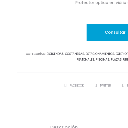
Protector optico en vidrio
CATEGORÍAS:
BICISENDAS
,
COSTANERAS
,
ESTACIONAMIENTOS
,
EXTERIO
PEATONALES
,
PISCINAS
,
PLAZAS
,
UR
SHARE
FACEBOOK
TWITTER
Descripción