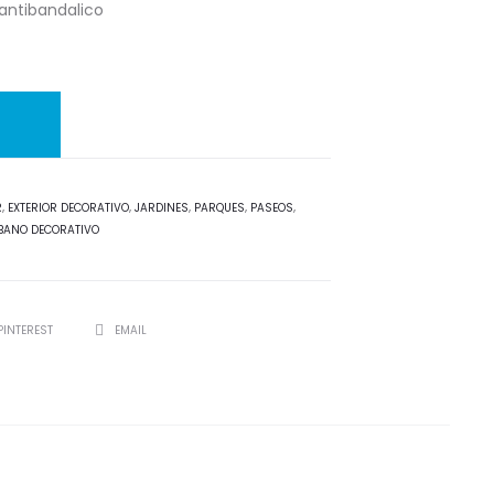
 antibandalico
R
,
EXTERIOR DECORATIVO
,
JARDINES
,
PARQUES
,
PASEOS
,
BANO DECORATIVO
PINTEREST
EMAIL