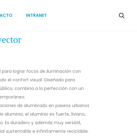
Produc
POLARIS
EKAT
ACTO
INTRANET
IP
FOCUS
naviga
ector
l para lograr focos de iluminación con
o el confort visual. Diseñado para
lico, combina a la perfección con un
temporáneo.
icaciones de alumbrado en paseos urbanos
aluminio, el aluminio es fuerte, liviano,
mo. Es duradero y además muy versátil,
al sustentable e infinitamente reciclable.