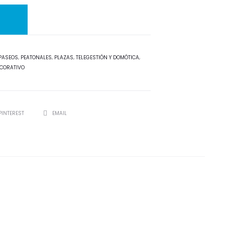
PASEOS
,
PEATONALES
,
PLAZAS
,
TELEGESTIÓN Y DOMÓTICA
,
CORATIVO
PINTEREST
EMAIL