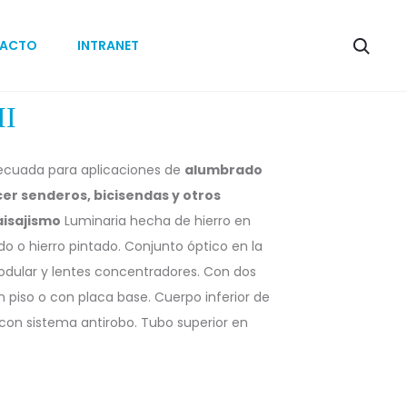
Produc
BORA
FO5
ACTO
INTRANET
MINI
CNX
naviga
I
decuada para aplicaciones de
alumbrado
cer senderos, bicisendas y otros
aisajismo
Luminaria hecha de hierro en
do o hierro pintado. Conjunto óptico en la
 modular y lentes concentradores. Con dos
 piso o con placa base. Cuerpo inferior de
 con sistema antirobo. Tubo superior en