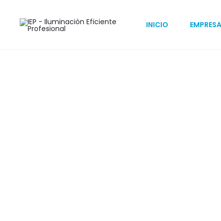
Inicio
Telegestión y Domótica
Urbanización
KUMA II
INICIO
EMPRES