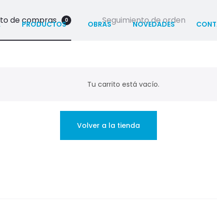
ito de compras
Seguimiento de orden
0
A
PRODUCTOS
OBRAS
NOVEDADES
CONT
Tu carrito está vacío.
Volver a la tienda