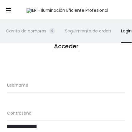
Carrito de compras
Seguimiento de orden
Login
0
M
Acceder
y
A
Username
c
c
Contraseña
o