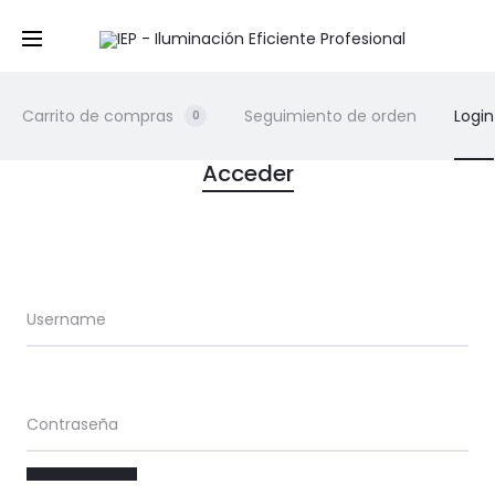
Carrito de compras
Seguimiento de orden
Login
0
M
Acceder
i
c
Username
u
e
Contraseña
n