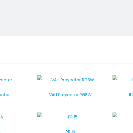
ector
VALI Proyector RGBW
I
A
PR 15