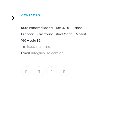
CONTACTO
Ruta Panamericana – Km 37 .5 – Ramal
Escobar – Centro Industrial Garin – Mozart
160 – Lote 39.
Tel:
(03327) 410.410
Email:
info@iep-sa.com.ar