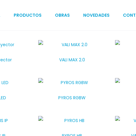
A
PRODUCTOS
OBRAS
NOVEDADES
CONT
yector
VALI MAX 2.0
LED
PYROS RGBW
 IP
PYROS HB
VA