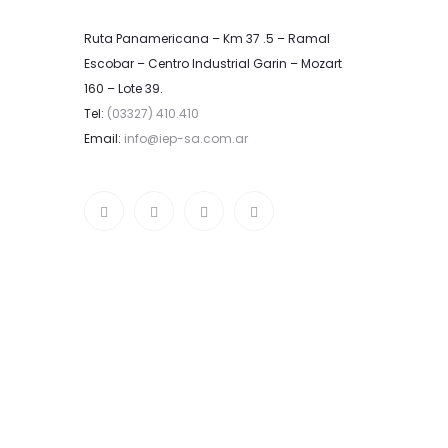
Ruta Panamericana – Km 37 .5 – Ramal
Escobar – Centro Industrial Garin – Mozart
160 – Lote 39.
Tel:
(03327) 410.410
Email:
info@iep-sa.com.ar