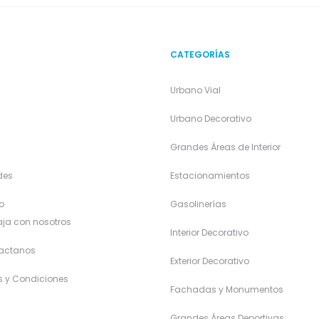
CATEGORÍAS
Urbano Vial
a
Urbano Decorativo
Grandes Áreas de Interior
des
Estacionamientos
o
Gasolinerías
ja con nosotros
Interior Decorativo
actanos
Exterior Decorativo
s y Condiciones
Fachadas y Monumentos
Grandes Áreas Deportivas