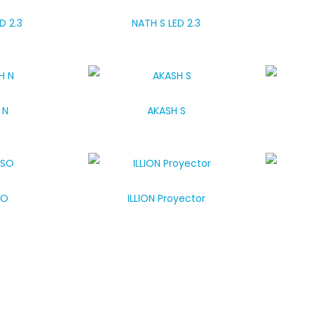
D 2.3
NATH S LED 2.3
 N
AKASH S
SO
ILLION Proyector